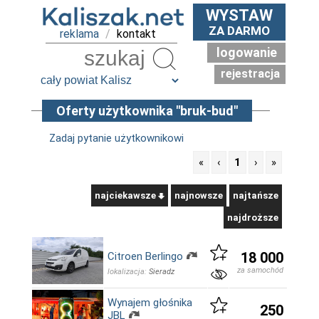
WYSTAW
ZA DARMO
reklama
/
kontakt
logowanie
Szukaj
rejestracja
Oferty użytkownika "bruk-bud"
Zadaj pytanie użytkownikowi
«
‹
1
›
»
najciekawsze
najnowsze
najtańsze
najdroższe
18 000
Citroen Berlingo
za samochód
lokalizacja:
Sieradz
Wynajem głośnika
250
JBL