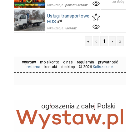
za dobę
lokalizacja:
powiat Sieradz
Usługi transportowe
HDS
lokalizacja:
Sieradz
«
‹
1
›
»
wystaw
moje konto
o nas
regulamin
prywatność
© 2026
reklama
kontakt
desktop
Kaliszak.net