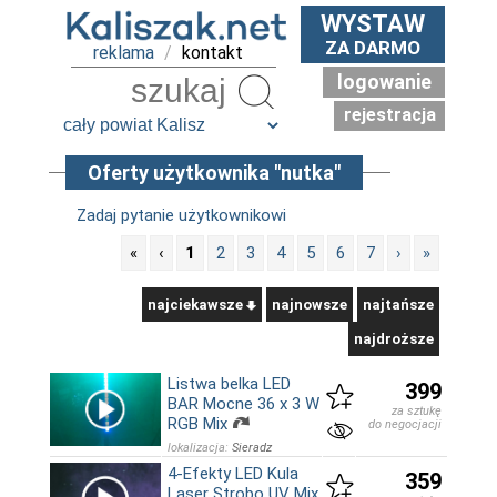
WYSTAW
ZA DARMO
reklama
/
kontakt
logowanie
Szukaj
rejestracja
Oferty użytkownika "nutka"
Zadaj pytanie użytkownikowi
«
‹
1
2
3
4
5
6
7
›
»
najciekawsze
najnowsze
najtańsze
najdroższe
Listwa belka LED
399
BAR Mocne 36 x 3 W
za sztukę
RGB Mix
do negocjacji
lokalizacja:
Sieradz
4-Efekty LED Kula
359
Laser Strobo UV Mix