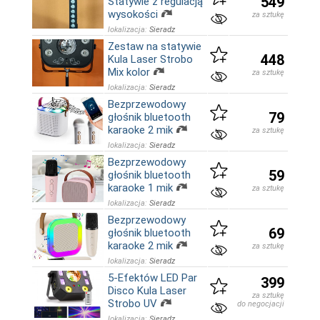
549
Statywie z regulacją
wysokości
za sztukę
lokalizacja:
Sieradz
Zestaw na statywie
448
Kula Laser Strobo
Mix kolor
za sztukę
lokalizacja:
Sieradz
Bezprzewodowy
79
głośnik bluetooth
karaoke 2 mik
za sztukę
lokalizacja:
Sieradz
Bezprzewodowy
59
głośnik bluetooth
karaoke 1 mik
za sztukę
lokalizacja:
Sieradz
Bezprzewodowy
69
głośnik bluetooth
karaoke 2 mik
za sztukę
lokalizacja:
Sieradz
5-Efektów LED Par
399
Disco Kula Laser
za sztukę
Strobo UV
do negocjacji
lokalizacja:
Sieradz