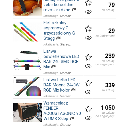
79
żeberko solidne
rozmiar różne
za sztukę
lokalizacja:
Sieradz
Flet szkolny
sopranowy C
29
trzyczęściowy G
za instrument
Stagg
lokalizacja:
Sieradz
Listwa
239
oświetleniowa LED
BAR 240 SMD RGB
za sztukę
do negocjacji
Mix
lokalizacja:
Sieradz
Listwa belka LED
339
BAR Mocne 24x3W
RGB Mix kolor
za sztukę
lokalizacja:
Sieradz
Wzmacniacz
1 050
FENDER
ACOUSTASONIC 90
za sztukę
do negocjacji
W RMS Sklep
lokalizacja:
Sieradz