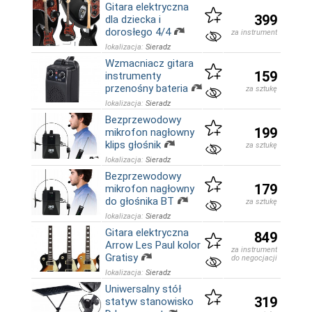
Gitara elektryczna
399
dla dziecka i
dorosłego 4/4
za instrument
lokalizacja:
Sieradz
Wzmacniacz gitara
159
instrumenty
przenośny bateria
za sztukę
lokalizacja:
Sieradz
Bezprzewodowy
199
mikrofon nagłowny
klips głośnik
za sztukę
lokalizacja:
Sieradz
Bezprzewodowy
179
mikrofon nagłowny
do głośnika BT
za sztukę
lokalizacja:
Sieradz
Gitara elektryczna
849
Arrow Les Paul kolor
za instrument
Gratisy
do negocjacji
lokalizacja:
Sieradz
Uniwersalny stół
319
statyw stanowisko