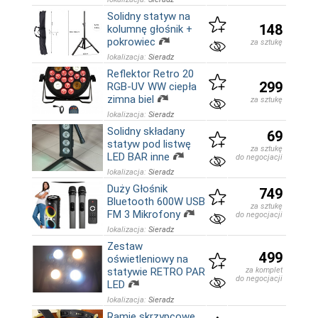
Solidny statyw na
148
kolumnę głośnik +
pokrowiec
za sztukę
lokalizacja:
Sieradz
Reflektor Retro 20
299
RGB-UV WW ciepła
zimna biel
za sztukę
lokalizacja:
Sieradz
Solidny składany
69
statyw pod listwę
za sztukę
LED BAR inne
do negocjacji
lokalizacja:
Sieradz
Duży Głośnik
749
Bluetooth 600W USB
za sztukę
FM 3 Mikrofony
do negocjacji
lokalizacja:
Sieradz
Zestaw
499
oświetleniowy na
statywie RETRO PAR
za komplet
do negocjacji
LED
lokalizacja:
Sieradz
Ramię skrzypcowe