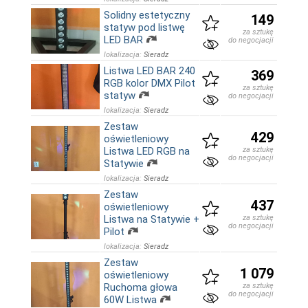
Solidny estetyczny
149
statyw pod listwę
za sztukę
LED BAR
do negocjacji
lokalizacja:
Sieradz
Listwa LED BAR 240
369
RGB kolor DMX Pilot
za sztukę
statyw
do negocjacji
lokalizacja:
Sieradz
Zestaw
429
oświetleniowy
Listwa LED RGB na
za sztukę
do negocjacji
Statywie
lokalizacja:
Sieradz
Zestaw
437
oświetleniowy
Listwa na Statywie +
za sztukę
do negocjacji
Pilot
lokalizacja:
Sieradz
Zestaw
1 079
oświetleniowy
Ruchoma głowa
za sztukę
do negocjacji
60W Listwa