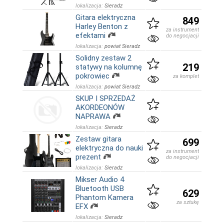
lokalizacja:
Sieradz
Gitara elektryczna
849
Harley Benton z
za instrument
efektami
do negocjacji
lokalizacja:
powiat Sieradz
Solidny zestaw 2
219
statywy na kolumnę
pokrowiec
za komplet
lokalizacja:
powiat Sieradz
SKUP I SPRZEDAŻ
AKORDEONÓW
NAPRAWA
lokalizacja:
Sieradz
Zestaw gitara
699
elektryczna do nauki
za instrument
prezent
do negocjacji
lokalizacja:
Sieradz
Mikser Audio 4
Bluetooth USB
629
Phantom Kamera
za sztukę
EFX
lokalizacja:
Sieradz