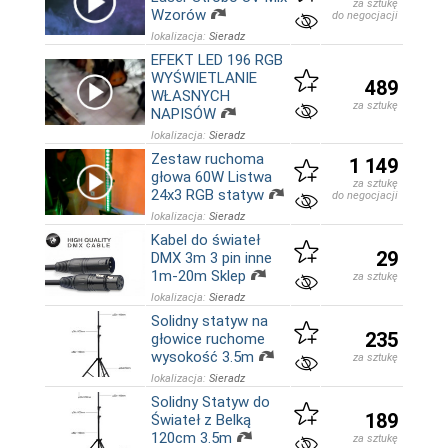
za sztukę
Wzorów
do negocjacji
lokalizacja:
Sieradz
EFEKT LED 196 RGB
WYŚWIETLANIE
489
WŁASNYCH
za sztukę
NAPISÓW
lokalizacja:
Sieradz
Zestaw ruchoma
1 149
głowa 60W Listwa
za sztukę
24x3 RGB statyw
do negocjacji
lokalizacja:
Sieradz
Kabel do świateł
29
DMX 3m 3 pin inne
1m-20m Sklep
za sztukę
lokalizacja:
Sieradz
Solidny statyw na
235
głowice ruchome
wysokość 3.5m
za sztukę
lokalizacja:
Sieradz
Solidny Statyw do
189
Świateł z Belką
120cm 3.5m
za sztukę