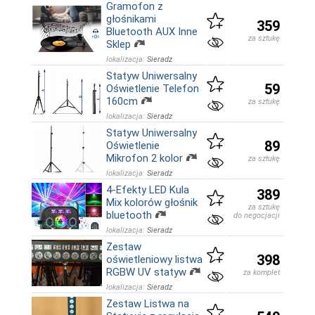
Gramofon z
głośnikami
359
Bluetooth AUX Inne
za sztukę
Sklep
lokalizacja:
Sieradz
Statyw Uniwersalny
59
Oświetlenie Telefon
160cm
za sztukę
lokalizacja:
Sieradz
Statyw Uniwersalny
89
Oświetlenie
Mikrofon 2 kolor
za sztukę
lokalizacja:
Sieradz
4-Efekty LED Kula
389
Mix kolorów głośnik
za sztukę
bluetooth
do negocjacji
lokalizacja:
Sieradz
Zestaw
398
oświetleniowy listwa
RGBW UV statyw
za komplet
lokalizacja:
Sieradz
Zestaw Listwa na