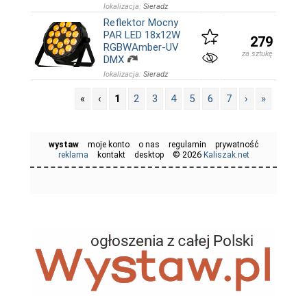
lokalizacja:
Sieradz
Reflektor Mocny
PAR LED 18x12W
279
RGBWAmber-UV
za sztukę
DMX
lokalizacja:
Sieradz
«
‹
1
2
3
4
5
6
7
›
»
wystaw
moje konto
o nas
regulamin
prywatność
© 2026
reklama
kontakt
desktop
Kaliszak.net