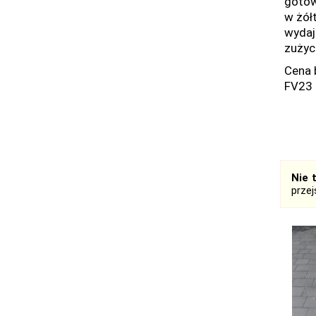
gotow
w żół
wydaj
zużyci
Cena 
FV23
Nie 
prze