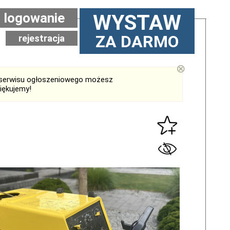
logowanie
WYSTAW
ZA DARMO
rejestracja
⊗
serwisu ogłoszeniowego możesz
iękujemy!