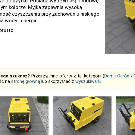
e do użytku. Posiada wytrzymałą obudowę
tym kolorze. Myjka zapewnia wysoką
ność czyszczenia przy zachowaniu niskiego
a wody i energii.
brutto
tego szukasz?
Przejrzyj inne oferty z tej kategorii (
Dom i Ogród
›
jść na
stronę główną
lub skorzystać z
wyszukiwarki
.