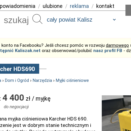
powiadomienia
/
ulubione
/
reklama
/
kontakt
Szukaj
 konto na Facebooku? Jeśli chcesz pomóc w rozwoju
darmowego
tępnić Kaliszak.net
oraz obserwować/polubić
nasz profil FB
- dz
rcher HDS690
a
›
Dom i Ogród
›
Narzędzia
›
Myjki ciśnieniowe
4 400
:
zł / myjkę
do negocjacji
na myjka ciśnieniowa Karcher HDS 690.
zenie jest w dobrym stanie technicznym i