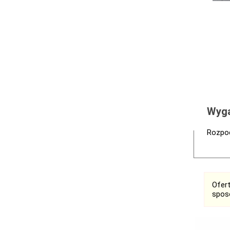
Wyga
Rozpoc
Ofer
spos