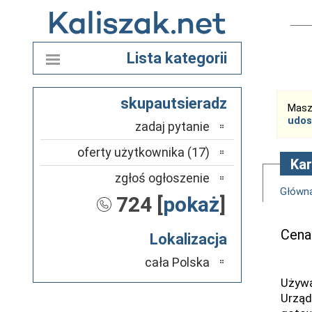
Lista kategorii
skupautsieradz
Masz
udos
zadaj pytanie
oferty użytkownika (17)
Ka
zgłoś ogłoszenie
Główn
724 [
pokaż
]
Cena
Lokalizacja
cała Polska
Używa
Urząd