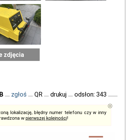
e zdjęcia
FB
zgłoś
QR
drukuj
odsłon: 343
⊗
ną lokalizację, błędny numer telefonu czy w inny
sprawdzona w
pierwszej kolejności
!