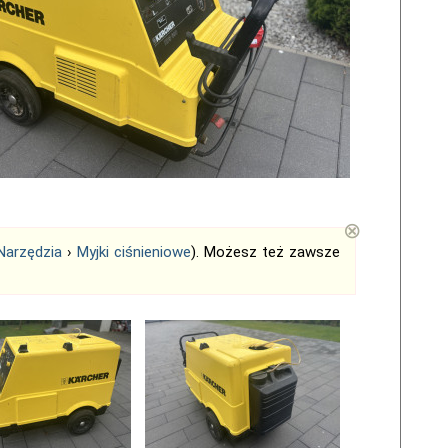
⊗
Narzędzia
›
Myjki ciśnieniowe
). Możesz też zawsze