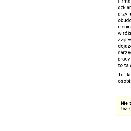
Firma
szkla
przy 
obudo
cieni
w różn
Zapew
dojaz
narzę
pracy
to ta 
Tel. 
osobi
Nie 
też 