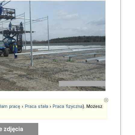
⊗
Dam pracę
›
Praca stała
›
Praca fizyczna
). Możesz
e zdjęcia