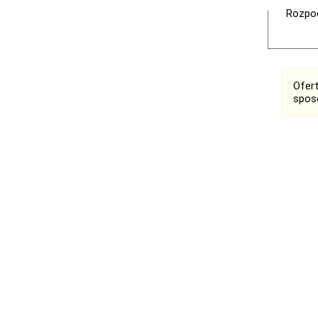
Rozpoc
Ofer
spos
Ogłoszenia
Bełchatów
Łask
Łódź