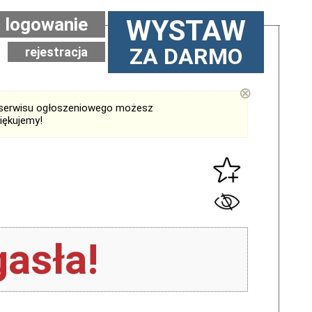
logowanie
WYSTAW
ZA DARMO
rejestracja
⊗
serwisu ogłoszeniowego możesz
iękujemy!
asła!