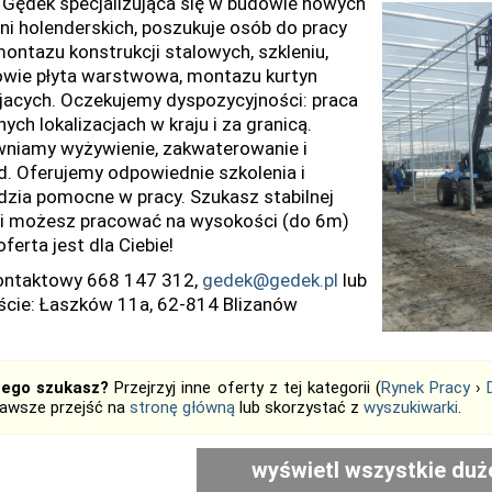
 Gędek specjalizująca się w budowie nowych
rni holenderskich, poszukuje osób do pracy
montazu konstrukcji stalowych, szkleniu,
wie płyta warstwowa, montazu kurtyn
ujacych. Oczekujemy dyspozycyjności: praca
ych lokalizacjach w kraju i za granicą.
niamy wyżywienie, zakwaterowanie i
d. Oferujemy odpowiednie szkolenia i
dzia pomocne w pracy. Szukasz stabilnej
 i możesz pracować na wysokości (do 6m)
oferta jest dla Ciebie!
kontaktowy 668 147 312,
gedek@gedek.pl
lub
ście: Łaszków 11a, 62-814 Blizanów
tego szukasz?
Przejrzyj inne oferty z tej kategorii (
Rynek Pracy
›
zawsze przejść na
stronę główną
lub skorzystać z
wyszukiwarki
.
wyświetl wszystkie duż