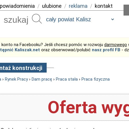
powiadomienia
/
ulubione
/
reklama
/
kontakt
Szukaj
 konto na Facebooku? Jeśli chcesz pomóc w rozwoju
darmowego
tępnić Kaliszak.net
oraz obserwować/polubić
nasz profil FB
- dz
taż konstrukcji
a
›
Rynek Pracy
›
Dam pracę
›
Praca stała
›
Praca fizyczna
Oferta wyg