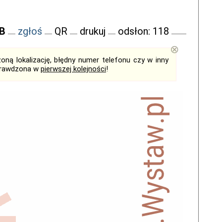
FB
zgłoś
QR
drukuj
odsłon: 118
⊗
ną lokalizację, błędny numer telefonu czy w inny
sprawdzona w
pierwszej kolejności
!