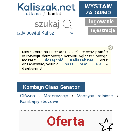
WYSTAW
ZA DARMO
reklama
/
kontakt
logowanie
Szukaj
rejestracja
⊗
Masz konto na Facebooku? Jeśli chcesz pomóc
w rozwoju
darmowego
serwisu ogłoszeniowego
możesz
udostępnić Kaliszak.net
oraz
obserwować/polubić
nasz profil FB
-
dziękujemy!
Kombajn Claas Senator
Główna
›
Motoryzacja
›
Maszyny rolnicze
›
Kombajny zbożowe
Oferta