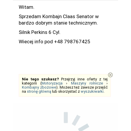
Witam.
Sprzedam Kombajn Claas Senator w
bardzo dobrym stanie technicznym.
Silnik Perkins 6 Cyl.
Wiecej info pod +48 798767425
⊗
Nie tego szukasz?
Przejrzyj inne oferty z tej
kategorii (
Motoryzacja
›
Maszyny rolnicze
›
Kombajny zbożowe
). Możesz też zawsze przejść
na
stronę główną
lub skorzystać z
wyszukiwarki
.