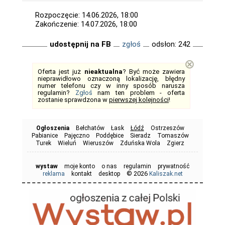
Rozpoczęcie: 14.06.2026, 18:00
Zakończenie: 14.07.2026, 18:00
udostępnij na FB
zgłoś
odsłon: 242
⊗
Oferta jest już
nieaktualna
? Być może zawiera
nieprawidłowo oznaczoną lokalizację, błędny
numer telefonu czy w inny sposób narusza
regulamin?
Zgłoś
nam ten problem - oferta
zostanie sprawdzona w
pierwszej kolejności
!
Ogłoszenia
Bełchatów
Łask
Łódź
Ostrzeszów
Pabianice
Pajęczno
Poddębice
Sieradz
Tomaszów
Turek
Wieluń
Wieruszów
Zduńska Wola
Zgierz
wystaw
moje konto
o nas
regulamin
prywatność
© 2026
reklama
kontakt
desktop
Kaliszak.net