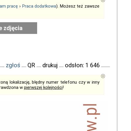
am pracę
›
Praca dodatkowa
). Możesz też zawsze
e zdjęcia
zgłoś
QR
drukuj
odsłon: 1 646
⊗
ną lokalizację, błędny numer telefonu czy w inny
sprawdzona w
pierwszej kolejności
!