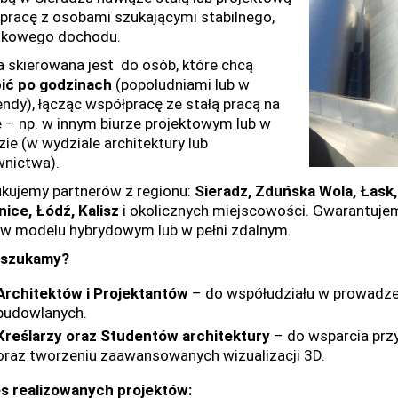
pracę z osobami szukającymi stabilnego,
tkowego dochodu.
a skierowana jest do osób, które chcą
ić po godzinach
(popołudniami lub w
ndy), łącząc współpracę ze stałą pracą na
e – np. w innym biurze projektowym lub w
zie (w wydziale architektury lub
nictwa).
kujemy partnerów z regionu:
Sieradz, Zduńska Wola, Łask,
nice, Łódź, Kalisz
i okolicznych miejscowości. Gwarantujem
 w modelu hybrydowym lub w pełni zdalnym.
 szukamy?
Architektów i Projektantów
– do współudziału w prowadzen
budowlanych.
Kreślarzy oraz Studentów architektury
– do wsparcia prz
oraz tworzeniu zaawansowanych wizualizacji 3D.
s realizowanych projektów: