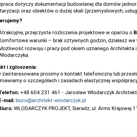
praca dotyczy dokumentacji budowlanej dla domów jednor
taryzacji oraz obiektów o dużej skali (przemysłowych, usług
erujemy?
Atrakcyjne, przejrzyste rozliczenia projektowe w oparciu o
B
Komfortowe warunki – brak sztywnych godzin, działasz we
Możliwość rozwoju i pracy pod okiem uznanego Architekt
Włodarczyka.
kt i zgłoszenia:
 zainteresowane prosimy o kontakt telefoniczny lub przesł
mawiamy o szczegółach i zasadach elastycznej współpracy
Telefon:
+48 604 231 461 - Jarosław Włodarczyk Architekt
E-mail:
biuro@architekt-wlodarczyk.pl
Biuro:
WŁODARCZYK PROJEKT, Sieradz, ul. Armii Krajowej 1