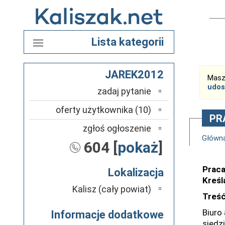
Lista kategorii
JAREK2012
Masz
udos
zadaj pytanie
oferty użytkownika (10)
PRA
zgłoś ogłoszenie
Główn
604 [
pokaż
]
Praca
Lokalizacja
Kreśl
Kalisz (cały powiat)
Treść
Biuro
Informacje dodatkowe
siedz