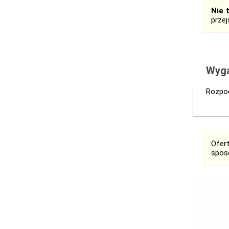
Nie 
prze
Wyga
Rozpoc
Ofer
spos