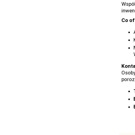
Współ
inwen
Co of
Konta
Osoby
poroz