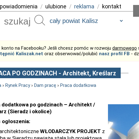
powiadomienia
/
ulubione
/
reklama
/
kontakt
Szukaj
 konto na Facebooku? Jeśli chcesz pomóc w rozwoju
darmowego
tępnić Kaliszak.net
oraz obserwować/polubić
nasz profil FB
- dz
CA PO GODZINACH - Architekt, Kreślarz
a
›
Rynek Pracy
›
Dam pracę
›
Praca dodatkowa
 dodatkowa po godzinach – Architekt /
arz (Sieradz i okolice)
 ogłoszenia:
 architektoniczne
WŁODARCZYK PROJEKT
z
ibą w Sieradzu nawiąże stałą lub projektową