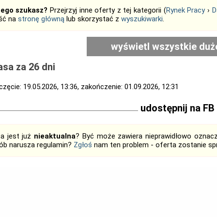
tego szukasz?
Przejrzyj inne oferty z tej kategorii (
Rynek Pracy
›
D
jść na
stronę główną
lub skorzystać z
wyszukiwarki
.
wyświetl wszystkie duż
sa za 26 dni
zęcie: 19.05.2026, 13:36, zakończenie: 01.09.2026, 12:31
udostępnij na FB
ta jest już
nieaktualna
? Być może zawiera nieprawidłowo oznaczo
ób narusza regulamin?
Zgłoś
nam ten problem - oferta zostanie 