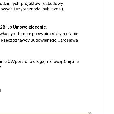
odzinnych, projektów rozbudowy,
owych i użyteczności publicznej).
2B
lub
Umowę zlecenie
.
 własnym tempie po swoim stałym etacie.
a i Rzeczoznawcy Budowlanego Jarosława
anie CV/portfolio drogą mailową. Chętnie
.
1
⊗