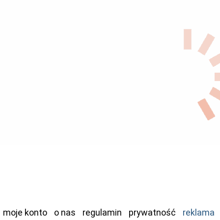
moje konto
o nas
regulamin
prywatność
reklama