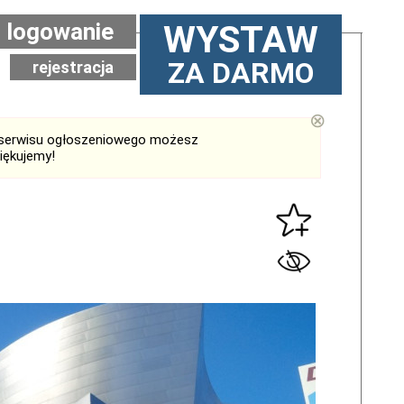
logowanie
WYSTAW
ZA DARMO
rejestracja
⊗
serwisu ogłoszeniowego możesz
iękujemy!