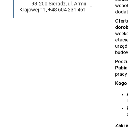
98-200 Sieradz, ul. Armii
współ
Krajowej 11, +48 604 231 461
doda
Ofert
dorob
weeke
etaci
urzęd
budow
Poszu
Pabia
pracy
Kogo
Zakre