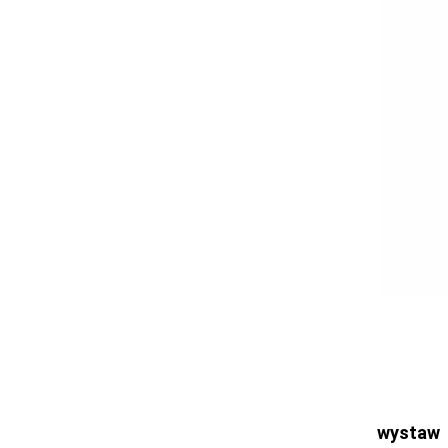
Ogłoszenia
Bełchatów
Łask
Łódź
Ostrzeszów
Pabianice
Pajęczno
Poddębice
Sieradz
Tomaszów
Turek
Wieluń
Wieruszów
Zduńska Wola
Zgierz
wystaw