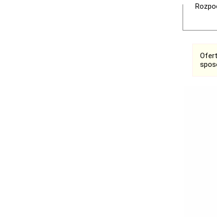
Rozpoc
Ofer
spos
Ogłoszenia
Bełchatów
Łask
Łódź
Ostrzeszów