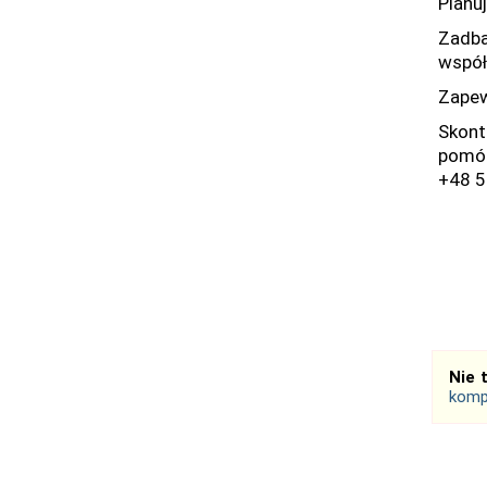
Planu
Zadbaj
współ
Zapew
Skont
pomóc
+48 
Nie 
komp