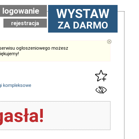
logowanie
WYSTAW
ZA DARMO
rejestracja
⊗
serwisu ogłoszeniowego możesz
iękujemy!
gi kompleksowe
asła!