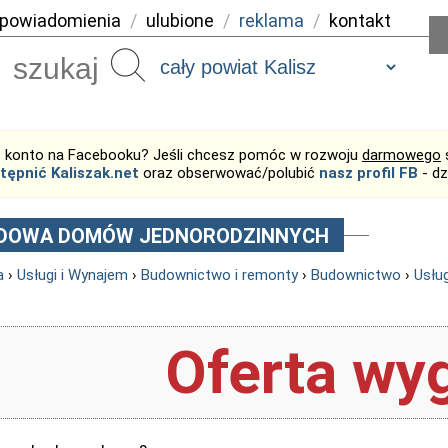
powiadomienia
/
ulubione
/
reklama
/
kontakt
Szukaj
 konto na Facebooku? Jeśli chcesz pomóc w rozwoju
darmowego
tępnić Kaliszak.net
oraz obserwować/polubić
nasz profil FB
- dz
DOWA DOMÓW JEDNORODZINNYCH
a
›
Usługi i Wynajem
›
Budownictwo i remonty
›
Budownictwo
›
Usłu
Oferta wyg