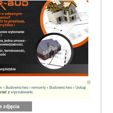
⊗
em
›
Budownictwo i remonty
›
Budownictwo
›
Usługi
stać z
wyszukiwarki
.
e zdjęcia