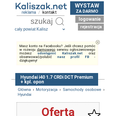
WYSTAW
ZA DARMO
reklama
/
kontakt
logowanie
Szukaj
rejestracja
⊗
Masz konto na Facebooku? Jeśli chcesz pomóc
w rozwoju
darmowego
serwisu ogłoszeniowego
możesz
udostępnić Kaliszak.net
oraz
obserwować/polubić
nasz profil FB
-
dziękujemy!
Hyundai i40 1.7 CRDi DCT Premium
+ kpl. opon
Główna
›
Motoryzacja
›
Samochody osobowe
›
Hyundai
Oferta