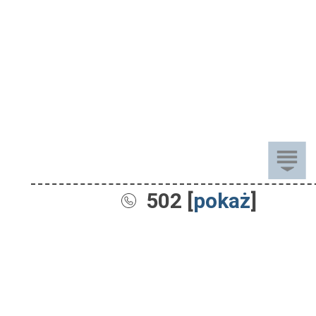
502 [
pokaż
]
Sprzedaż
Dla Dzieci