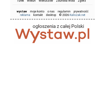
Turek
Wieluń
Wieruszów
Zduńska Wola
Zgierz
wystaw
moje konto
o nas
regulamin
prywatność
© 2026
reklama
kontakt
desktop
Kaliszak.net