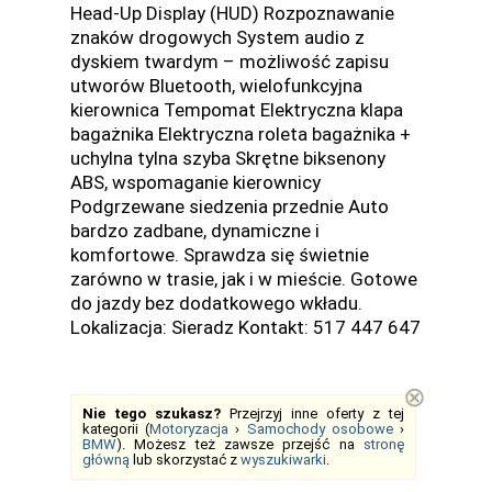
Head-Up Display (HUD) Rozpoznawanie
znaków drogowych System audio z
dyskiem twardym – możliwość zapisu
utworów Bluetooth, wielofunkcyjna
kierownica Tempomat Elektryczna klapa
bagażnika Elektryczna roleta bagażnika +
uchylna tylna szyba Skrętne biksenony
ABS, wspomaganie kierownicy
Podgrzewane siedzenia przednie Auto
bardzo zadbane, dynamiczne i
komfortowe. Sprawdza się świetnie
zarówno w trasie, jak i w mieście. Gotowe
do jazdy bez dodatkowego wkładu.
Lokalizacja: Sieradz Kontakt: 517 447 647
⊗
Nie tego szukasz?
Przejrzyj inne oferty z tej
kategorii (
Motoryzacja
›
Samochody osobowe
›
BMW
). Możesz też zawsze przejść na
stronę
główną
lub skorzystać z
wyszukiwarki
.