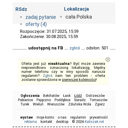
Lokalizacja
RSdz
cała Polska
zadaj pytanie
oferty (4)
Rozpoczęcie: 31.07.2025, 15:59
Zakończenie: 30.08.2025, 15:59
udostępnij na FB
zgłoś
odsłon: 501
⊗
Oferta jest już
nieaktualna
? Być może zawiera
nieprawidłowo oznaczoną lokalizację, błędny
numer telefonu czy w inny sposób narusza
regulamin?
Zgłoś
nam ten problem - oferta
zostanie sprawdzona w
pierwszej kolejności
!
Ogłoszenia
Bełchatów
Łask
Łódź
Ostrzeszów
Pabianice
Pajęczno
Poddębice
Sieradz
Tomaszów
Turek
Wieluń
Wieruszów
Zduńska Wola
Zgierz
wystaw
moje konto
o nas
regulamin
prywatność
© 2026
reklama
kontakt
desktop
Kaliszak.net