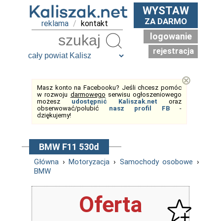
WYSTAW
ZA DARMO
reklama
/
kontakt
logowanie
Szukaj
rejestracja
⊗
Masz konto na Facebooku? Jeśli chcesz pomóc
w rozwoju
darmowego
serwisu ogłoszeniowego
możesz
udostępnić Kaliszak.net
oraz
obserwować/polubić
nasz profil FB
-
dziękujemy!
BMW F11 530d
Główna
›
Motoryzacja
›
Samochody osobowe
›
BMW
Oferta