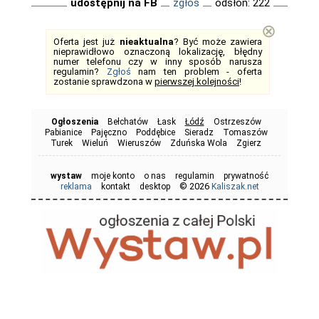
udostępnij na FB
zgłoś
odsłon: 222
⊗
Oferta jest już
nieaktualna
? Być może zawiera
nieprawidłowo oznaczoną lokalizację, błędny
numer telefonu czy w inny sposób narusza
regulamin?
Zgłoś
nam ten problem - oferta
zostanie sprawdzona w
pierwszej kolejności
!
Ogłoszenia
Bełchatów
Łask
Łódź
Ostrzeszów
Pabianice
Pajęczno
Poddębice
Sieradz
Tomaszów
Turek
Wieluń
Wieruszów
Zduńska Wola
Zgierz
wystaw
moje konto
o nas
regulamin
prywatność
© 2026
reklama
kontakt
desktop
Kaliszak.net