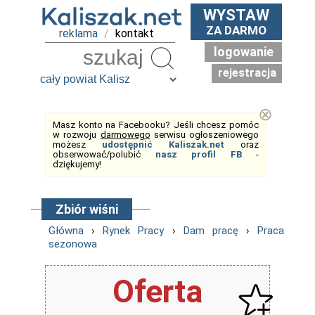
WYSTAW
ZA DARMO
reklama
/
kontakt
logowanie
Szukaj
rejestracja
⊗
Masz konto na Facebooku? Jeśli chcesz pomóc
w rozwoju
darmowego
serwisu ogłoszeniowego
możesz
udostępnić Kaliszak.net
oraz
obserwować/polubić
nasz profil FB
-
dziękujemy!
Zbiór wiśni
Główna
›
Rynek Pracy
›
Dam pracę
›
Praca
sezonowa
Oferta