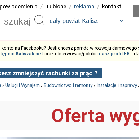
powiadomienia
/
ulubione
/
reklama
/
kontakt
Szukaj
 konto na Facebooku? Jeśli chcesz pomóc w rozwoju
darmowego
tępnić Kaliszak.net
oraz obserwować/polubić
nasz profil FB
- dz
esz zmniejszyć rachunki za prąd ?
a
›
Usługi i Wynajem
›
Budownictwo i remonty
›
Instalacje i naprawy
Oferta wyg