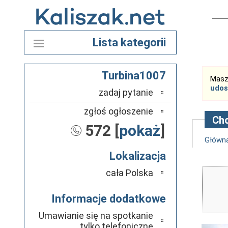
Lista kategorii
Turbina1007
Masz
udos
zadaj pytanie
zgłoś ogłoszenie
Chc
572 [
pokaż
]
Główn
Lokalizacja
cała Polska
Informacje dodatkowe
Umawianie się na spotkanie
tylko telefoniczne