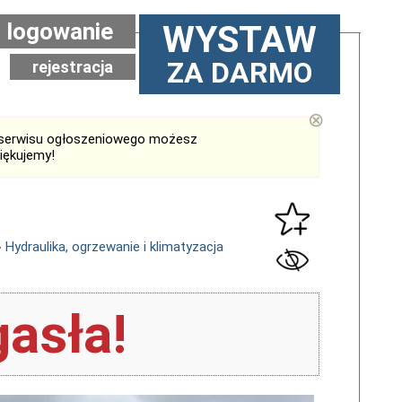
logowanie
WYSTAW
ZA DARMO
rejestracja
⊗
serwisu ogłoszeniowego możesz
iękujemy!
›
Hydraulika, ogrzewanie i klimatyzacja
asła!