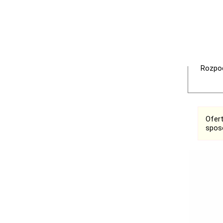
Rozpoc
Ofer
spos