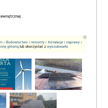
ewnętrznej .
⊗
em
›
Budownictwo i remonty
›
Instalacje i naprawy
›
ronę główną
lub skorzystać z
wyszukiwarki
.