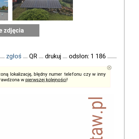
e zdjęcia
zgłoś
QR
drukuj
odsłon: 1 186
⊗
ną lokalizację, błędny numer telefonu czy w inny
sprawdzona w
pierwszej kolejności
!