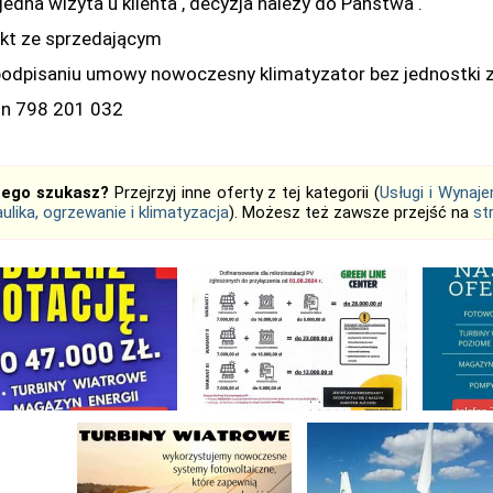
jedna wizyta u klienta , decyzja należy do Państwa .
kt ze sprzedającym
podpisaniu umowy nowoczesny klimatyzator bez jednostki z
on 798 201 032
tego szukasz?
Przejrzyj inne oferty z tej kategorii (
Usługi i Wynaj
ulika, ogrzewanie i klimatyzacja
). Możesz też zawsze przejść na
st