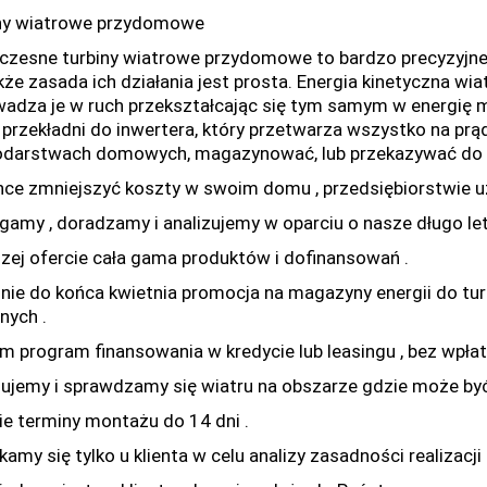
ny wiatrowe przydomowe
zesne turbiny wiatrowe przydomowe to bardzo precyzyjne 
kże zasada ich działania jest prosta. Energia kinetyczna wia
adza je w ruch przekształcając się tym samym w energię m
i przekładni do inwertera, który przetwarza wszystko na pr
darstwach domowych, magazynować, lub przekazywać do s
hce zmniejszyć koszty w swoim domu , przedsiębiorstwie uz
amy , doradzamy i analizujemy w oparciu o nasze długo let
zej ofercie cała gama produktów i dofinansowań .
lnie do końca kwietnia promocja na magazyny energii do tur
nych .
irm program finansowania w kredycie lub leasingu , bez wpłat
zujemy i sprawdzamy się wiatru na obszarze gdzie może być
ie terminy montażu do 14 dni .
amy się tylko u klienta w celu analizy zasadności realizacj