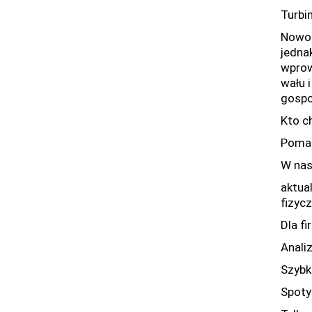
Turbi
Nowoc
jedna
wprow
wału 
gospo
Kto c
Pomag
W nas
aktua
fizycz
Dla f
Anali
Szybk
Spotyk