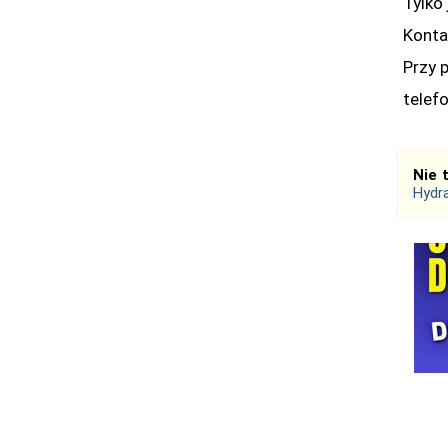
Tylko 
Konta
Przy 
telef
Nie 
Hydra