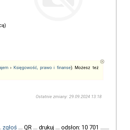
cą)
⊗
ajem
›
Księgowość, prawo i finanse
). Możesz też
Ostatnie zmiany: 29.09.2024 13:18
zgłoś
QR
drukuj
odsłon: 10 701