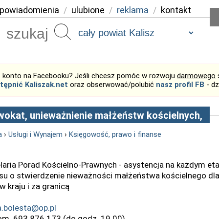
powiadomienia
/
ulubione
/
reklama
/
kontakt
Szukaj
 konto na Facebooku? Jeśli chcesz pomóc w rozwoju
darmowego
tępnić Kaliszak.net
oraz obserwować/polubić
nasz profil FB
- dz
okat, unieważnienie małżeństw kościelnych,
a
›
Usługi i Wynajem
›
Księgowość, prawo i finanse
laria Porad Kościelno-Prawnych - asystencja na każdym eta
su o stwierdzenie nieważności małżeństwa kościelnego dl
 kraju i za granicą
a.bolesta@op.pl
kom. 693 876 173 (do godz. 19.00)