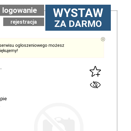
logowanie
WYSTAW
ZA DARMO
rejestracja
⊗
serwisu ogłoszeniowego możesz
iękujemy!
pie
a