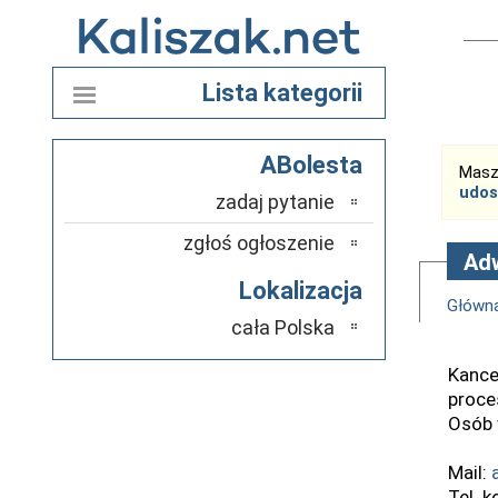
Lista kategorii
ABolesta
Masz
udos
zadaj pytanie
zgłoś ogłoszenie
Adw
Lokalizacja
Główn
cała Polska
Kance
proce
Osób w
Mail:
Tel. 