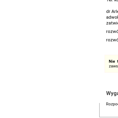
dr Arl
adwok
zatwi
rozwó
rozwó
Nie 
zaws
Wyga
Rozpoc