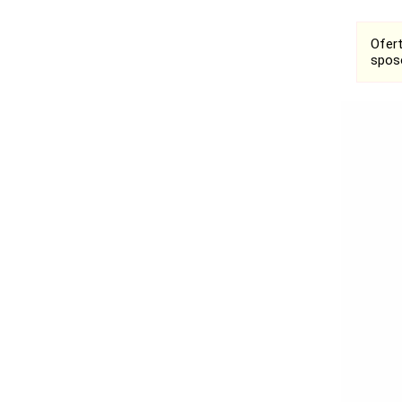
Ofer
spos
Ogłoszenia
Bełchatów
Łask
Łódź
Ostrzeszów
Pabianice
Pajęczno