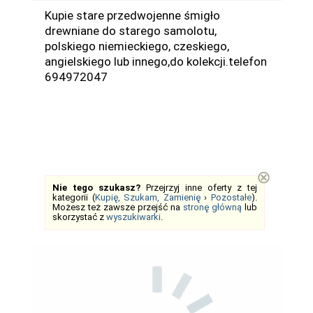
Kupie stare przedwojenne śmigło
drewniane do starego samolotu,
polskiego niemieckiego, czeskiego,
angielskiego lub innego,do kolekcji.telefon
694972047
⊗
Nie tego szukasz?
Przejrzyj inne oferty z tej
kategorii (
Kupię, Szukam, Zamienię
›
Pozostałe
).
Możesz też zawsze przejść na
stronę główną
lub
skorzystać z
wyszukiwarki
.