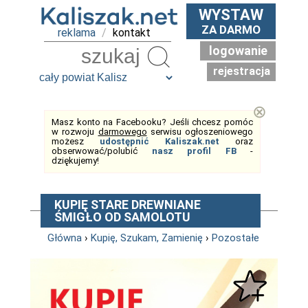
WYSTAW
ZA DARMO
reklama
/
kontakt
logowanie
Szukaj
rejestracja
⊗
Masz konto na Facebooku? Jeśli chcesz pomóc
w rozwoju
darmowego
serwisu ogłoszeniowego
możesz
udostępnić Kaliszak.net
oraz
obserwować/polubić
nasz profil FB
-
dziękujemy!
KUPIĘ STARE DREWNIANE
ŚMIGŁO OD SAMOLOTU
Główna
›
Kupię, Szukam, Zamienię
›
Pozostałe