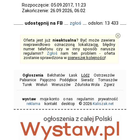
Rozpoczęcie: 05.09.2017, 11:23
Zakończenie: 26.09.2026, 06:02
udostępnij na FB
zgłoś
odsłon: 13 433
⊗
Oferta jest już
nieaktualna
? Być może zawiera
nieprawidłowo oznaczoną lokalizację, błędny
numer telefonu czy w inny sposób narusza
regulamin?
Zgłoś
nam ten problem - oferta
zostanie sprawdzona w
pierwszej kolejności
!
Ogłoszenia
Bełchatów
Łask
Łódź
Ostrzeszów
Pabianice
Pajęczno
Poddębice
Sieradz
Tomaszów
Turek
Wieluń
Wieruszów
Zduńska Wola
Zgierz
wystaw
moje konto
o nas
regulamin
prywatność
© 2026
reklama
kontakt
desktop
Kaliszak.net