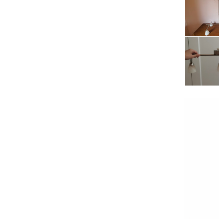
Serwis RTV, AGD, elektronika i inne
Sport, turystyka i rekreacja
Sprzątanie i oczyszczanie
Tekstylia, kosmetyka i fryzjerstwo
Ubezpieczenia
Zdrowie i medycyna
Zwierzęta, rolnictwo i środowisko
Pozostałe