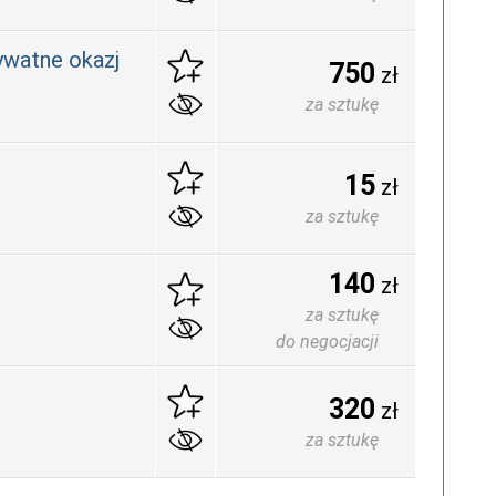
ywatne okazj
750
zł
za sztukę
15
zł
za sztukę
140
zł
za sztukę
do negocjacji
320
zł
za sztukę