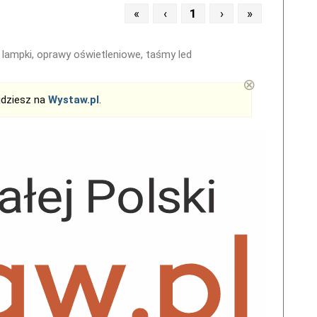
«
‹
1
›
»
ki, lampki, oprawy oświetleniowe, taśmy led
⊗
jdziesz na
Wystaw.pl
.