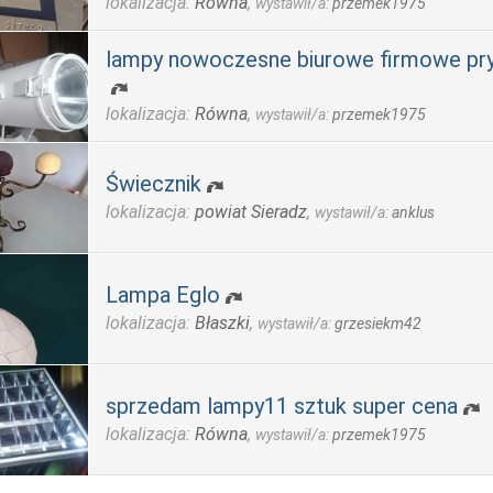
lokalizacja:
Równa
,
wystawił/a:
przemek1975
lampy nowoczesne biurowe firmowe pr
lokalizacja:
Równa
,
wystawił/a:
przemek1975
Świecznik
lokalizacja:
powiat Sieradz
,
wystawił/a:
anklus
Lampa Eglo
lokalizacja:
Błaszki
,
wystawił/a:
grzesiekm42
sprzedam lampy11 sztuk super cena
lokalizacja:
Równa
,
wystawił/a:
przemek1975