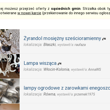
żej możesz przejrzeć oferty z
sąsiednich gmin
. Strzałka obok 
 otwierane
w nowej karcie
(przekierowanie do innego serwisu ogłos
Żyrandol mosiężny sześcioramienny
lokalizacja:
Błaszki
,
wystawił/a:
raufaza
Lampa wisząca
lokalizacja:
Włocin-Kolonia
,
wystawił/a:
AnnaWS
lampy ogrodowe z zarowkami enegosz
lokalizacja:
Równa
,
wystawił/a:
przemek1975