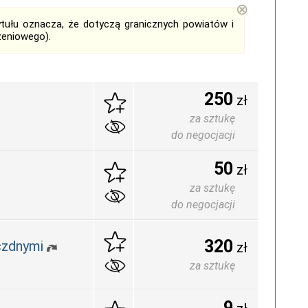
⊗
tytułu oznacza, że dotyczą granicznych powiatów i
zeniowego).
250
zł
za sztukę
do negocjacji
50
zł
za sztukę
do negocjacji
320
czdnymi
zł
za sztukę
9