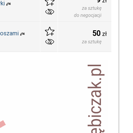
zł
ki
za sztukę
do negocjacji
50
loszami
zł
za sztukę