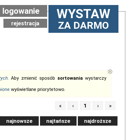
logowanie
WYSTAW
ZA DARMO
rejestracja
⊗
zych
. Aby zmienić sposób
sortowania
wystarczy
bione
wyświetlane priorytetowo.
«
‹
1
›
»
najnowsze
najtańsze
najdroższe