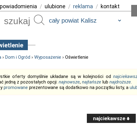
powiadomienia
/
ulubione
/
reklama
/
kontakt
Szukaj
ietlenie
a
›
Dom i Ogród
›
Wyposażenie
› Oświetlenie
stkie oferty domyślnie układane są w kolejności od
najciekaws
ć jedną z pozostałych opcji:
najnowsze
,
najtańsze
lub
najdroższe
.
ty
promowane
prezentowane są dodatkowo na początku listy, a
ulu
najciekawsze