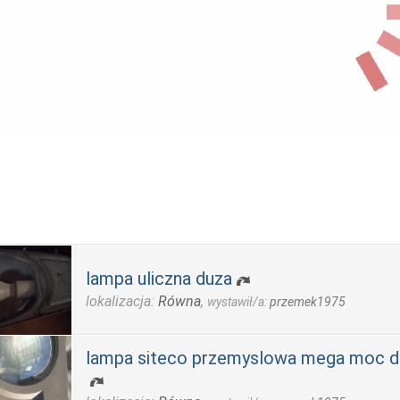
lampa uliczna duza
lokalizacja:
Równa
,
wystawił/a:
przemek1975
lampa siteco przemyslowa mega moc d