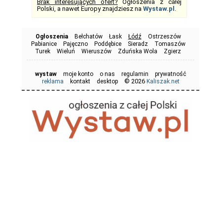
Brak interesujących ofert?
Ogłoszenia z całej
Polski, a nawet Europy znajdziesz na
Wystaw.pl
.
Ogłoszenia
Bełchatów
Łask
Łódź
Ostrzeszów
Pabianice
Pajęczno
Poddębice
Sieradz
Tomaszów
Turek
Wieluń
Wieruszów
Zduńska Wola
Zgierz
wystaw
moje konto
o nas
regulamin
prywatność
© 2026
reklama
kontakt
desktop
Kaliszak.net