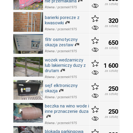
nie przemakalna
za sztukę
Równa
/
przemek1975
barierki porecze z
320
kwasowki
za sztukę
Równa
/
przemek1975
filtr osmotyczny
650
okazja zestaw
za sztukę
Równa
/
przemek1975
wozek wedzarniczy
1 600
lub lakierniczy duzy z
drutam
za sztukę
Równa
/
przemek1975
sejf elktroniczny
250
okazja
za sztukę
Równa
/
przemek1975
beczka na wino wode i
250
inne prznaczenie duza
za sztukę
Równa
/
przemek1975
blokada parkingowa