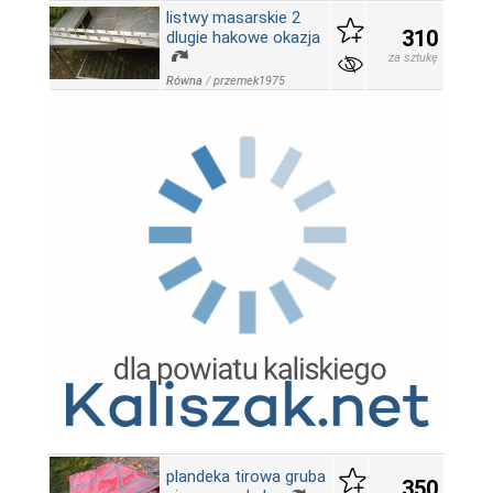
listwy masarskie 2
310
dlugie hakowe okazja
za sztukę
Równa
/
przemek1975
plandeka tirowa gruba
350