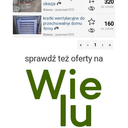
320
okazja
za sztukę
Równa
/
przemek1975
kratki wentylacyjne do
160
przechowalnyi domu
firmy
za sztukę
Równa
/
przemek1975
«
‹
1
›
»