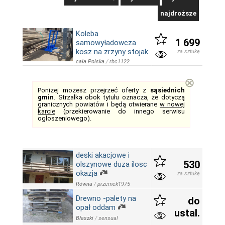
najdroższe
Koleba
1 699
samowyładowcza
kosz na zrzyny stojak
za sztukę
cała Polska
/
rbc1122
⊗
Poniżej możesz przejrzeć oferty z
sąsiednich
gmin
. Strzałka obok tytułu oznacza, że dotyczą
granicznych powiatów i będą otwierane
w nowej
karcie
(przekierowanie do innego serwisu
ogłoszeniowego).
deski akacjowe i
530
olszynowe duza ilosc
okazja
za sztukę
Równa
/
przemek1975
Drewno -palety na
do
opał oddam
ustal.
Błaszki
/
sensual