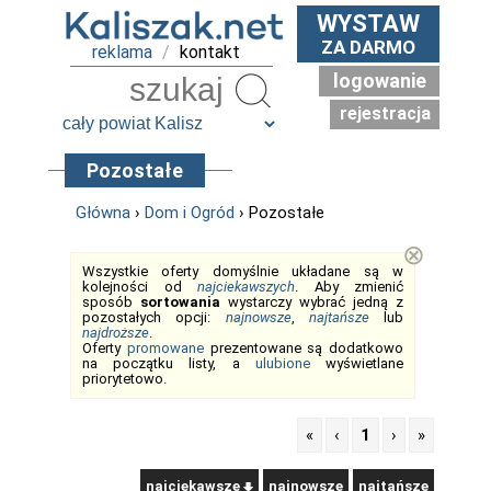
WYSTAW
ZA DARMO
reklama
/
kontakt
logowanie
Szukaj
rejestracja
Pozostałe
Główna
›
Dom i Ogród
› Pozostałe
⊗
Wszystkie oferty domyślnie układane są w
kolejności od
najciekawszych
. Aby zmienić
sposób
sortowania
wystarczy wybrać jedną z
pozostałych opcji:
najnowsze
,
najtańsze
lub
najdroższe
.
Oferty
promowane
prezentowane są dodatkowo
na początku listy, a
ulubione
wyświetlane
priorytetowo.
«
‹
1
›
»
najciekawsze
najnowsze
najtańsze