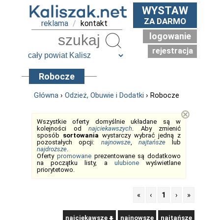
WYSTAW
ZA DARMO
reklama
/
kontakt
logowanie
Szukaj
rejestracja
Robocze
Główna
›
Odzież, Obuwie i Dodatki
› Robocze
⊗
Wszystkie oferty domyślnie układane są w
kolejności od
najciekawszych
. Aby zmienić
sposób
sortowania
wystarczy wybrać jedną z
pozostałych opcji:
najnowsze
,
najtańsze
lub
najdroższe
.
Oferty
promowane
prezentowane są dodatkowo
na początku listy, a
ulubione
wyświetlane
priorytetowo.
«
‹
1
›
»
najciekawsze
najnowsze
najtańsze