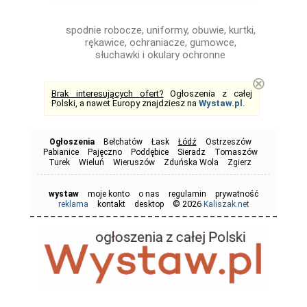
spodnie robocze, uniformy, obuwie, kurtki,
rękawice, ochraniacze, gumowce,
słuchawki i okulary ochronne
⊗
Brak interesujących ofert?
Ogłoszenia z całej
Polski, a nawet Europy znajdziesz na
Wystaw.pl
.
Ogłoszenia
Bełchatów
Łask
Łódź
Ostrzeszów
Pabianice
Pajęczno
Poddębice
Sieradz
Tomaszów
Turek
Wieluń
Wieruszów
Zduńska Wola
Zgierz
wystaw
moje konto
o nas
regulamin
prywatność
© 2026
reklama
kontakt
desktop
Kaliszak.net