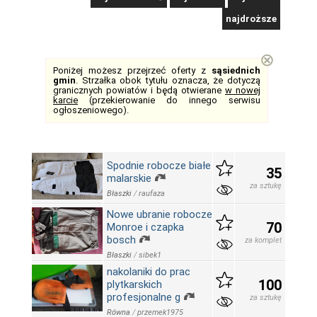
najdroższe
⊗
Poniżej możesz przejrzeć oferty z
sąsiednich
gmin
. Strzałka obok tytułu oznacza, że dotyczą
granicznych powiatów i będą otwierane
w nowej
karcie
(przekierowanie do innego serwisu
ogłoszeniowego).
Spodnie robocze białe
35
malarskie
za sztukę
Błaszki
/
raufaza
Nowe ubranie robocze
70
Monroe i czapka
bosch
za komplet
Błaszki
/
sibek1
nakolaniki do prac
100
plytkarskich
profesjonalne g
za sztukę
Równa
/
przemek1975