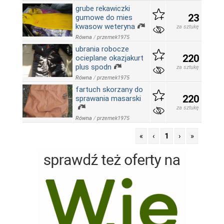
grube rekawiczki
23
gumowe do mies
kwasow weteryna
za sztukę
Równa
/
przemek1975
ubrania robocze
220
ocieplane okazjakurt
plus spodn
za sztukę
Równa
/
przemek1975
fartuch skorzany do
220
sprawania masarski
za sztukę
Równa
/
przemek1975
«
‹
1
›
»