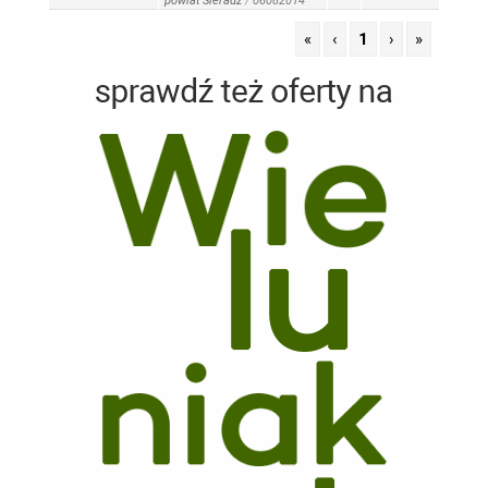
powiat Sieradz
/
06082014
«
‹
1
›
»