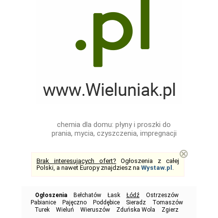
chemia dla domu: płyny i proszki do
prania, mycia, czyszczenia, impregnacji
⊗
Brak interesujących ofert?
Ogłoszenia z całej
Polski, a nawet Europy znajdziesz na
Wystaw.pl
.
Ogłoszenia
Bełchatów
Łask
Łódź
Ostrzeszów
Pabianice
Pajęczno
Poddębice
Sieradz
Tomaszów
Turek
Wieluń
Wieruszów
Zduńska Wola
Zgierz