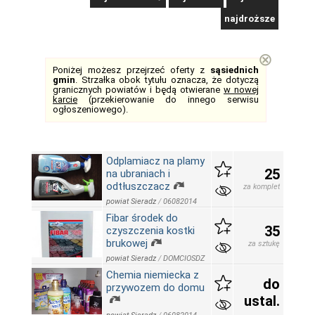
najdroższe
⊗
Poniżej możesz przejrzeć oferty z
sąsiednich
gmin
. Strzałka obok tytułu oznacza, że dotyczą
granicznych powiatów i będą otwierane
w nowej
karcie
(przekierowanie do innego serwisu
ogłoszeniowego).
Odplamiacz na plamy
25
na ubraniach i
odtłuszczacz
za komplet
powiat Sieradz
/
06082014
Fibar środek do
35
czyszczenia kostki
brukowej
za sztukę
powiat Sieradz
/
DOMCIOSDZ
Chemia niemiecka z
do
przywozem do domu
ustal.