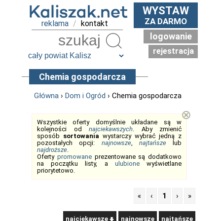
WYSTAW
ZA DARMO
reklama
/
kontakt
logowanie
Szukaj
rejestracja
Chemia gospodarcza
Główna
›
Dom i Ogród
› Chemia gospodarcza
⊗
Wszystkie oferty domyślnie układane są w
kolejności od
najciekawszych
. Aby zmienić
sposób
sortowania
wystarczy wybrać jedną z
pozostałych opcji:
najnowsze
,
najtańsze
lub
najdroższe
.
Oferty
promowane
prezentowane są dodatkowo
na początku listy, a
ulubione
wyświetlane
priorytetowo.
«
‹
1
›
»
najciekawsze
najnowsze
najtańsze