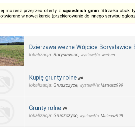
żej możesz przejrzeć oferty z
sąsiednich gmin
. Strzałka obok 
 otwierane
w nowej karcie
(przekierowanie do innego serwisu ogłos
Dzierżawa wezne Wójcice Borysławice
lokalizacja:
Borysławice
,
wystawił/a:
werben
Kupię grunty rolne
lokalizacja:
Gruszczyce
,
wystawił/a:
Mateusz999
Grunty rolne
lokalizacja:
Gruszczyce
,
wystawił/a:
Mateusz999