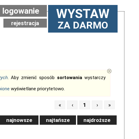
logowanie
WYSTAW
ZA DARMO
rejestracja
⊗
zych
. Aby zmienić sposób
sortowania
wystarczy
bione
wyświetlane priorytetowo.
«
‹
1
›
»
najnowsze
najtańsze
najdroższe