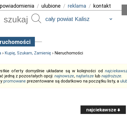
powiadomienia
/
ulubione
/
reklama
/
kontakt
Szukaj
eruchomości
a
›
Kupię, Szukam, Zamienię
› Nieruchomości
stkie oferty domyślnie układane są w kolejności od
najciekaws
ć jedną z pozostałych opcji:
najnowsze
,
najtańsze
lub
najdroższe
.
ty
promowane
prezentowane są dodatkowo na początku listy, a
ulu
najciekawsze