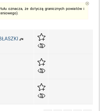
⊗
tytułu oznacza, że dotyczą granicznych powiatów i
zeniowego).
 BŁASZKI