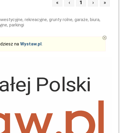
«
‹
1
›
»
westycyjne, rekreacyjne, grunty rolne, garaże, biura,
jne, parkingi
⊗
jdziesz na
Wystaw.pl
.