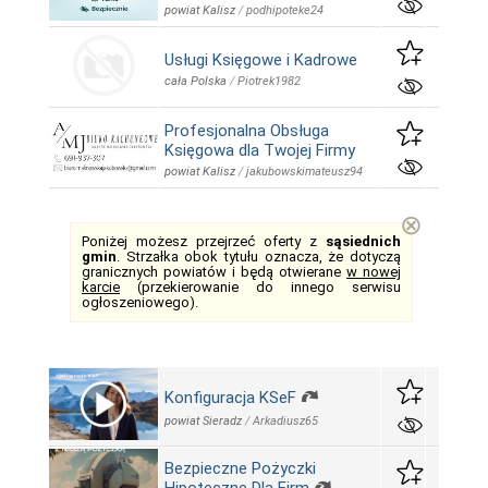
powiat Kalisz
/
podhipoteke24
Usługi Księgowe i Kadrowe
cała Polska
/
Piotrek1982
Profesjonalna Obsługa
Księgowa dla Twojej Firmy
powiat Kalisz
/
jakubowskimateusz94
⊗
Poniżej możesz przejrzeć oferty z
sąsiednich
gmin
. Strzałka obok tytułu oznacza, że dotyczą
granicznych powiatów i będą otwierane
w nowej
karcie
(przekierowanie do innego serwisu
ogłoszeniowego).
Konfiguracja KSeF
powiat Sieradz
/
Arkadiusz65
Bezpieczne Pożyczki