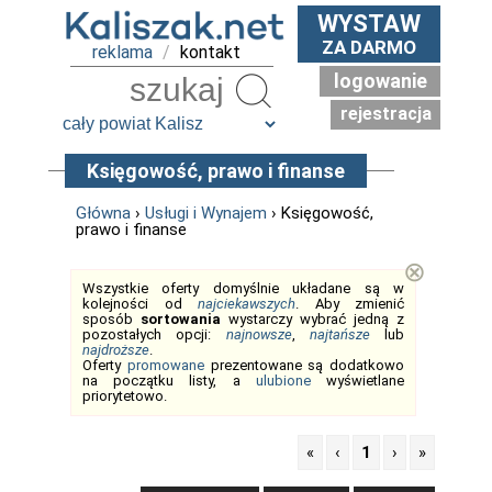
WYSTAW
ZA DARMO
reklama
/
kontakt
logowanie
Szukaj
rejestracja
Księgowość, prawo i finanse
Główna
›
Usługi i Wynajem
› Księgowość,
prawo i finanse
⊗
Wszystkie oferty domyślnie układane są w
kolejności od
najciekawszych
. Aby zmienić
sposób
sortowania
wystarczy wybrać jedną z
pozostałych opcji:
najnowsze
,
najtańsze
lub
najdroższe
.
Oferty
promowane
prezentowane są dodatkowo
na początku listy, a
ulubione
wyświetlane
priorytetowo.
«
‹
1
›
»