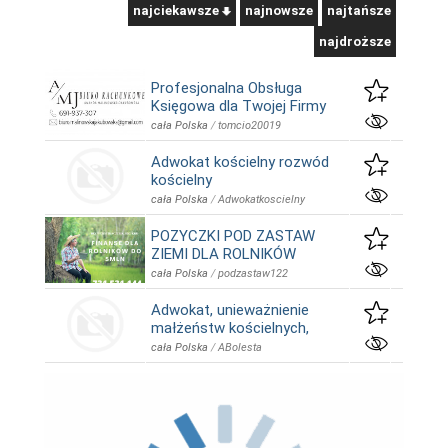
najciekawsze
najnowsze
najtańsze
najdroższe
Profesjonalna Obsługa
Księgowa dla Twojej Firmy
cała Polska
/
tomcio20019
Adwokat kościelny rozwód
kościelny
cała Polska
/
Adwokatkoscielny
POZYCZKI POD ZASTAW
ZIEMI DLA ROLNIKÓW
cała Polska
/
podzastaw122
Adwokat, unieważnienie
małżeństw kościelnych,
cała Polska
/
ABolesta