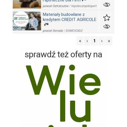
Hipoteczne Dla Firm
powiat Ostrzeszów
/
hipotecznyekspert
Materiały budowlane z
kredytem CREDIT AGRICOLE
powiat Sieradz
/
DOMCIOSDZ
«
‹
1
›
»