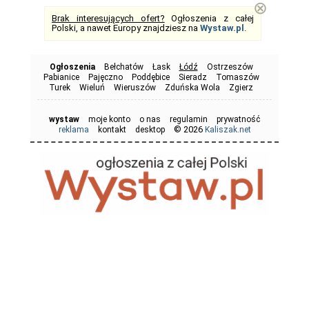
⊗
Brak interesujących ofert?
Ogłoszenia z całej
Polski, a nawet Europy znajdziesz na
Wystaw.pl
.
Ogłoszenia
Bełchatów
Łask
Łódź
Ostrzeszów
Pabianice
Pajęczno
Poddębice
Sieradz
Tomaszów
Turek
Wieluń
Wieruszów
Zduńska Wola
Zgierz
wystaw
moje konto
o nas
regulamin
prywatność
© 2026
reklama
kontakt
desktop
Kaliszak.net