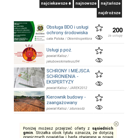
najciekawsze
najnowsze
najtańsze
najdroższe
Obsługa BDO i usługi
200
ochrony środowiska
za usługę
cała Polska
/
OkiemInspektora
Usługi p.poż.
powiat Kalisz
/
jakubowskimateusz94
SCHRONY I MIEJSCA
SCHRONIENIA -
EKSPERTYZY
powiat Kalisz
/
JAREK2012
Kierownik budowy -
zaangażowany
powiat Kalisz
/
zduniasdz
⊗
Poniżej możesz przejrzeć oferty z
sąsiednich
gmin
. Strzałka obok tytułu oznacza, że dotyczą
granicznych powiatów i będą otwierane
w nowej