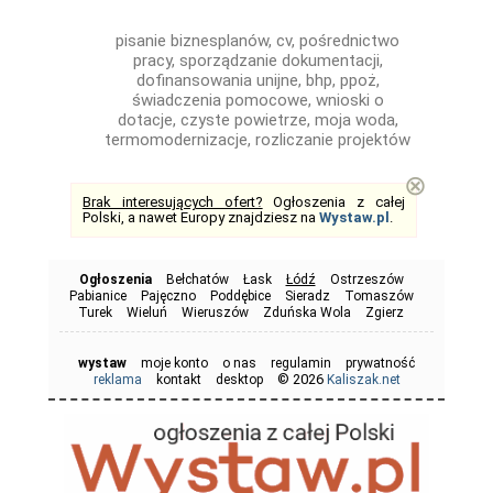
pisanie biznesplanów, cv, pośrednictwo
pracy, sporządzanie dokumentacji,
dofinansowania unijne, bhp, ppoż,
świadczenia pomocowe, wnioski o
dotacje, czyste powietrze, moja woda,
termomodernizacje, rozliczanie projektów
⊗
Brak interesujących ofert?
Ogłoszenia z całej
Polski, a nawet Europy znajdziesz na
Wystaw.pl
.
Ogłoszenia
Bełchatów
Łask
Łódź
Ostrzeszów
Pabianice
Pajęczno
Poddębice
Sieradz
Tomaszów
Turek
Wieluń
Wieruszów
Zduńska Wola
Zgierz
wystaw
moje konto
o nas
regulamin
prywatność
© 2026
reklama
kontakt
desktop
Kaliszak.net