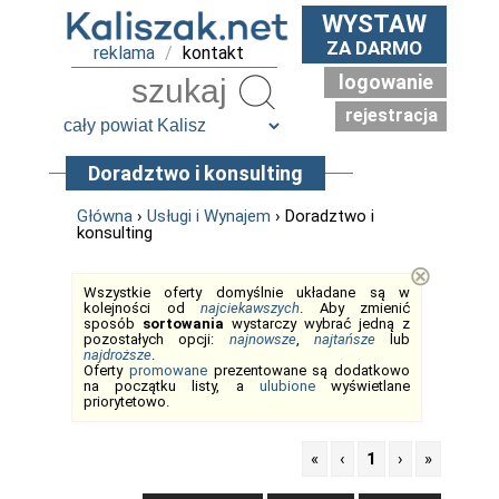
WYSTAW
ZA DARMO
reklama
/
kontakt
logowanie
Szukaj
rejestracja
Doradztwo i konsulting
Główna
›
Usługi i Wynajem
› Doradztwo i
konsulting
⊗
Wszystkie oferty domyślnie układane są w
kolejności od
najciekawszych
. Aby zmienić
sposób
sortowania
wystarczy wybrać jedną z
pozostałych opcji:
najnowsze
,
najtańsze
lub
najdroższe
.
Oferty
promowane
prezentowane są dodatkowo
na początku listy, a
ulubione
wyświetlane
priorytetowo.
«
‹
1
›
»