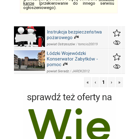
karcie
(przekierowanie do innego serwisu
ogłoszeniowego).
Instrukcja bezpieczeństwa
pożarowego
powiat Ostrzeszów
/
tomcio20019
Łódzki Wojewódzki
Konserwator Zabytków -
pomoc
powiat Sieradz
/
JAREK2012
«
‹
1
›
»