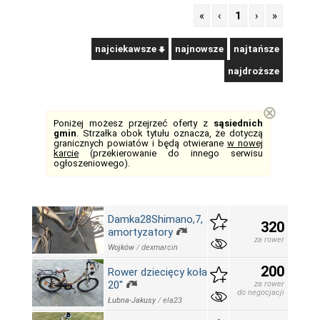
«
‹
1
›
»
najciekawsze
najnowsze
najtańsze
najdroższe
⊗
Poniżej możesz przejrzeć oferty z
sąsiednich
gmin
. Strzałka obok tytułu oznacza, że dotyczą
granicznych powiatów i będą otwierane
w nowej
karcie
(przekierowanie do innego serwisu
ogłoszeniowego).
Damka28Shimano,7,
320
amortyzatory
za rower
Wojków
/
dexmarcin
200
Rower dziecięcy koła
20''
za rower
do negocjacji
Łubna-Jakusy
/
ela23