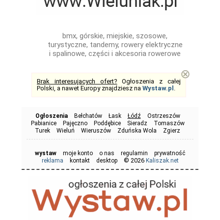
bmx, górskie, miejskie, szosowe,
turystyczne, tandemy, rowery elektryczne
i spalinowe, części i akcesoria rowerowe
⊗
Brak interesujących ofert?
Ogłoszenia z całej
Polski, a nawet Europy znajdziesz na
Wystaw.pl
.
Ogłoszenia
Bełchatów
Łask
Łódź
Ostrzeszów
Pabianice
Pajęczno
Poddębice
Sieradz
Tomaszów
Turek
Wieluń
Wieruszów
Zduńska Wola
Zgierz
wystaw
moje konto
o nas
regulamin
prywatność
© 2026
reklama
kontakt
desktop
Kaliszak.net