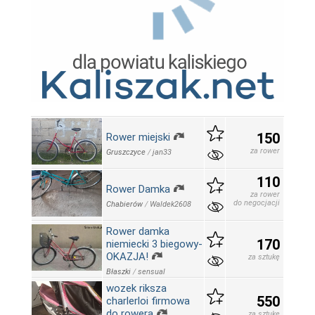
150
Rower miejski
za rower
Gruszczyce
/
jan33
110
Rower Damka
za rower
do negocjacji
Chabierów
/
Waldek2608
Rower damka
170
niemiecki 3 biegowy-
OKAZJA!
za sztukę
Błaszki
/
sensual
wozek riksza
550
charlerloi firmowa
do rowera
za sztukę