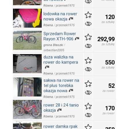
Równa
/
przemek1975
lodowka na rower
120
nowa okazja
za sztukę
Równa
/
przemek1975
Sprzedam Rower
292,99
Rayon XTH-906
za sztukę
gmina Błaszki
/
sebastian2005
duza walizka na
550
rower do kampera
za sztukę
Równa
/
przemek1975
sakwa na rower na
52
tel plus torebka
okazja nowa
za rower
Równa
/
przemek1975
rower 28 i 24 tanio
170
okazja
za rower
Równa
/
przemek1975
rower damka rpak