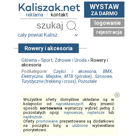
WYSTAW
ZA DARMO
reklama
/
kontakt
logowanie
Szukaj
rejestracja
Rowery i akcesoria
Główna
›
Sport, Zdrowie i Uroda
› Rowery i
akcesoria
Podkategorie:
Części i akcesoria
,
BMX
,
Elektryczne
,
Miejskie
,
MTB (górskie)
,
Szosowe
,
Turystyczne (trekking i cross)
,
Pozostałe
⊗
Wszystkie oferty domyślnie układane są w
kolejności od
najciekawszych
. Aby zmienić
sposób
sortowania
wystarczy wybrać jedną z
pozostałych opcji:
najnowsze
,
najtańsze
lub
najdroższe
.
Oferty
promowane
prezentowane są dodatkowo
na początku listy, a
ulubione
wyświetlane
priorytetowo.