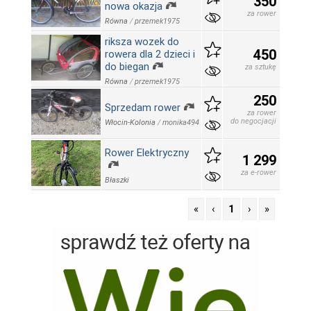
350
nowa okazja
za rower
Równa
/
przemek1975
riksza wozek do
450
rowera dla 2 dzieci i
do biegan
za sztukę
Równa
/
przemek1975
250
Sprzedam rower
za rower
do negocjacji
Włocin-Kolonia
/
monika494
Rower Elektryczny
1 299
za e-rower
Błaszki
«
‹
1
›
»