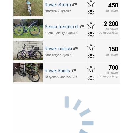
450
Rower Storm
za rower
Brudzew
/
sysedit
2 200
Sensa trentino sl
za rower
do negocjacji
Łubna-Jakusy
/
kazik33
150
Rower miejski
za rower
Gruszczyce
/
jan33
700
Rower kands
za rower
do negocjacji
Chajew
/
Edusiek1234