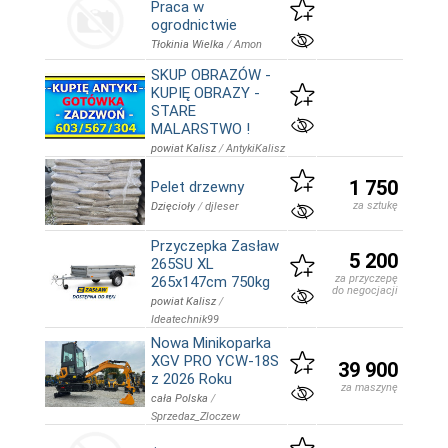
Praca w
ogrodnictwie
Tłokinia Wielka
/
Amon
SKUP OBRAZÓW -
KUPIĘ OBRAZY -
STARE
MALARSTWO !
powiat Kalisz
/
AntykiKalisz
1 750
Pelet drzewny
za sztukę
Dzięcioły
/
djleser
Przyczepka Zasław
5 200
265SU XL
za przyczepę
265x147cm 750kg
do negocjacji
powiat Kalisz
/
Ideatechnik99
Nowa Minikoparka
XGV PRO YCW-18S
39 900
z 2026 Roku
za maszynę
cała Polska
/
Sprzedaz_Zloczew