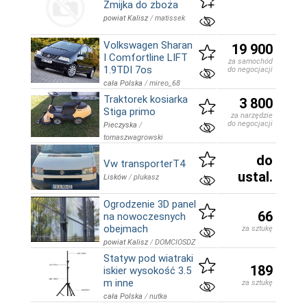
Żmijka do zboża
powiat Kalisz
/
matissek
Volkswagen Sharan
19 900
I Comfortline LIFT
za samochód
1.9TDI 7os
do negocjacji
cała Polska
/
mireo_68
Traktorek kosiarka
3 800
Stiga primo
za narzędzie
do negocjacji
Pieczyska
/
tomaszwagrowski
do
Vw transporterT4
ustal.
Lisków
/
plukasz
Ogrodzenie 3D panel
66
na nowoczesnych
obejmach
za sztukę
powiat Kalisz
/
DOMCIOSDZ
Statyw pod wiatraki
189
iskier wysokość 3.5
m inne
za sztukę
cała Polska
/
nutka