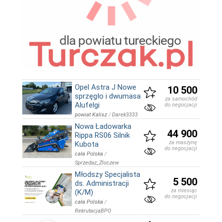
Opel Astra J Nowe
10 500
sprzęgło i dwumasa
za samochód
Alufelgi
do negocjacji
powiat Kalisz
/
Darek3333
Nowa Ładowarka
44 900
Rippa RS06 Silnik
za maszynę
Kubota
do negocjacji
cała Polska
/
Sprzedaz_Zloczew
Młodszy Specjalista
5 500
ds. Administracji
za miesiąc
(K/M)
do negocjacji
cała Polska
/
RekrutacjaBPO