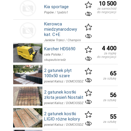
10 500
Kia sportage
za samochód
do negocjacji
Popów
/
1pablo1
Kierowca
miedzynarodowy
kat. C+E
Janków Trzeci
/
Champini
4 400
Karcher HDS690
za myjkę
cała Polska
/
do negocjacji
skupautsieradz
2 gatunek płyt
65
100x50 szare
za sztukę
powiat Kalisz
/
DOMCIOSDZ
2 gatunek kostki
56
złota jesień Nostalit
za sztukę
powiat Kalisz
/
DOMCIOSDZ
2 gatunek kostki
55
LIGIO różne kolory
za sztukę
powiat Kalisz
/
DOMCIOSDZ