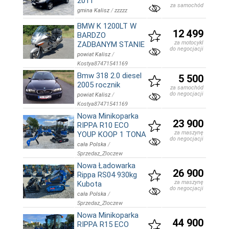
2011
za samochód
gmina Kalisz
/
zzzzz
BMW K 1200LT W
12 499
BARDZO
za motocykl
ZADBANYM STANIE
do negocjacji
powiat Kalisz
/
Kostya87471541169
Bmw 318 2.0 diesel
5 500
2005 rocznik
za samochód
do negocjacji
powiat Kalisz
/
Kostya87471541169
Nowa Minikoparka
23 900
RIPPA R10 ECO
za maszynę
YOUP KOOP 1 TONA
do negocjacji
cała Polska
/
Sprzedaz_Zloczew
Nowa Ładowarka
26 900
Rippa RS04 930kg
za maszynę
Kubota
do negocjacji
cała Polska
/
Sprzedaz_Zloczew
Nowa Minikoparka
44 900
RIPPA R15 ECO