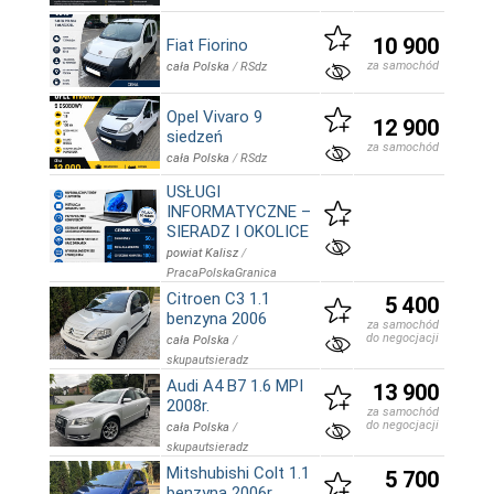
10 900
Fiat Fiorino
za samochód
cała Polska
/
RSdz
Opel Vivaro 9
12 900
siedzeń
za samochód
cała Polska
/
RSdz
USŁUGI
INFORMATYCZNE –
SIERADZ I OKOLICE
powiat Kalisz
/
PracaPolskaGranica
Citroen C3 1.1
5 400
benzyna 2006
za samochód
do negocjacji
cała Polska
/
skupautsieradz
Audi A4 B7 1.6 MPI
13 900
2008r.
za samochód
do negocjacji
cała Polska
/
skupautsieradz
Mitshubishi Colt 1.1
5 700
benzyna 2006r