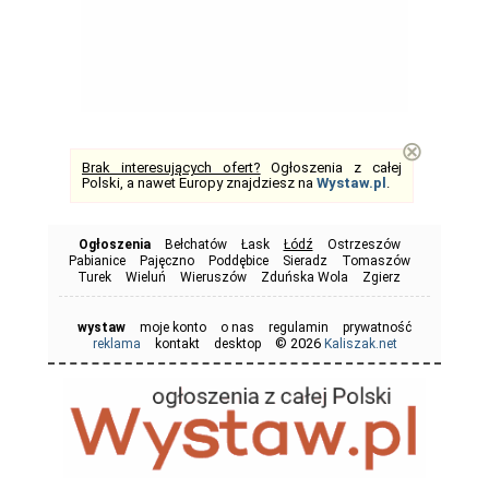
⊗
Brak interesujących ofert?
Ogłoszenia z całej
Polski, a nawet Europy znajdziesz na
Wystaw.pl
.
Ogłoszenia
Bełchatów
Łask
Łódź
Ostrzeszów
Pabianice
Pajęczno
Poddębice
Sieradz
Tomaszów
Turek
Wieluń
Wieruszów
Zduńska Wola
Zgierz
wystaw
moje konto
o nas
regulamin
prywatność
© 2026
reklama
kontakt
desktop
Kaliszak.net