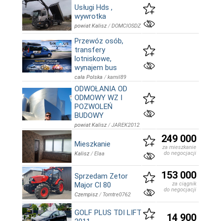
Usługi Hds ,
wywrotka
powiat Kalisz
/
DOMCIOSDZ
Przewóz osób,
transfery
lotniskowe,
wynajem bus
cała Polska
/
kamil89
ODWOŁANIA OD
ODMOWY WZ I
POZWOLEŃ
BUDOWY
powiat Kalisz
/
JAREK2012
249 000
Mieszkanie
za mieszkanie
do negocjacji
Kalisz
/
Elaa
153 000
Sprzedam Zetor
Major Cl 80
za ciągnik
do negocjacji
Czempisz
/
Tomtre0762
GOLF PLUS TDI LIFT
14 900