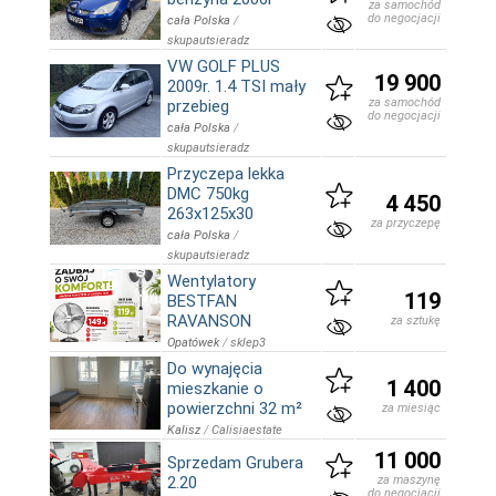
za samochód
do negocjacji
cała Polska
/
skupautsieradz
VW GOLF PLUS
19 900
2009r. 1.4 TSI mały
za samochód
przebieg
do negocjacji
cała Polska
/
skupautsieradz
Przyczepa lekka
DMC 750kg
4 450
263x125x30
za przyczepę
cała Polska
/
skupautsieradz
Wentylatory
119
BESTFAN
RAVANSON
za sztukę
Opatówek
/
sklep3
Do wynajęcia
1 400
mieszkanie o
powierzchni 32 m²
za miesiąc
Kalisz
/
Calisiaestate
11 000
Sprzedam Grubera
2.20
za maszynę
do negocjacji