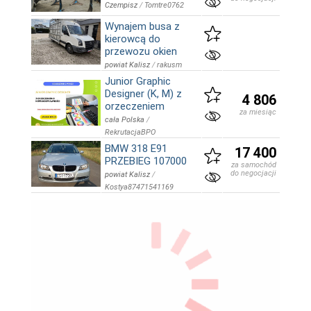
Czempisz
/
Tomtre0762
Wynajem busa z
kierowcą do
przewozu okien
powiat Kalisz
/
rakusm
Junior Graphic
Designer (K, M) z
4 806
orzeczeniem
za miesiąc
cała Polska
/
RekrutacjaBPO
BMW 318 E91
17 400
PRZEBIEG 107000
za samochód
do negocjacji
powiat Kalisz
/
Kostya87471541169