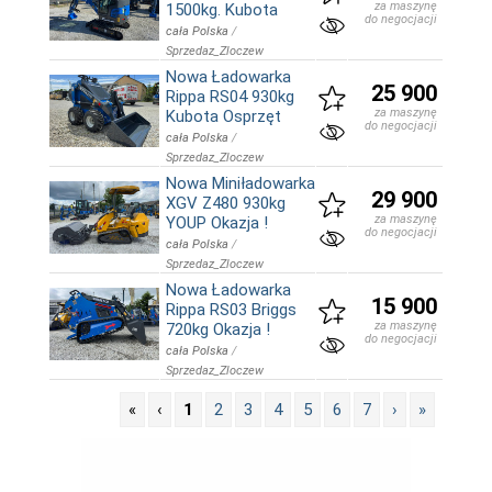
za maszynę
1500kg. Kubota
do negocjacji
cała Polska
/
Sprzedaz_Zloczew
Nowa Ładowarka
25 900
Rippa RS04 930kg
za maszynę
Kubota Osprzęt
do negocjacji
cała Polska
/
Sprzedaz_Zloczew
Nowa Miniładowarka
29 900
XGV Z480 930kg
za maszynę
YOUP Okazja !
do negocjacji
cała Polska
/
Sprzedaz_Zloczew
Nowa Ładowarka
15 900
Rippa RS03 Briggs
za maszynę
720kg Okazja !
do negocjacji
cała Polska
/
Sprzedaz_Zloczew
«
‹
1
2
3
4
5
6
7
›
»