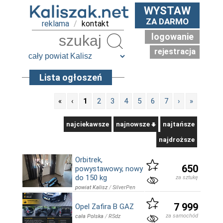
WYSTAW
ZA DARMO
reklama
/
kontakt
logowanie
Szukaj
rejestracja
Lista ogłoszeń
«
‹
1
2
3
4
5
6
7
›
»
najciekawsze
najnowsze
najtańsze
najdroższe
Orbitrek,
650
powystawowy, nowy
do 150 kg
za sztukę
powiat Kalisz
/
SilverPen
7 999
Opel Zafira B GAZ
za samochód
cała Polska
/
RSdz